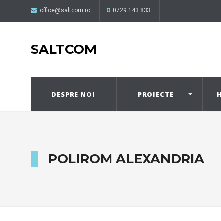
office@saltcom.ro
0729 143 833
SALTCOM
DESPRE NOI
PROIECTE
H
POLIROM ALEXANDRIA