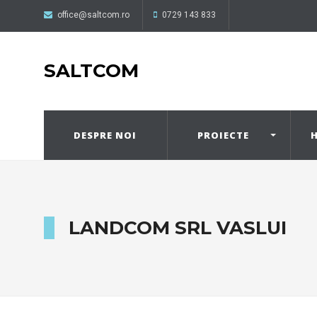
office@saltcom.ro
0729 143 833
SALTCOM
DESPRE NOI
PROIECTE
H
LANDCOM SRL VASLUI